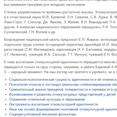
выстраивания программ для младших школьников.
Степень разработанности проблемы достаточно высока. Этнокультурн
а в отчественной науке Ю.В. Бромлей, Л.Н. Гумилев, С.В. Лурье, В.
Леви-Строс, Г. Спенсер, Дж. Фрезер, Э. Фромм, В.И. Вернадский, П.А.
другие. К вопросам национального образования обращались Л.Н. Толст
Сухомлинский, Г.Н. Волков и др.
Возрождение национальной школы предлагал Е.П. Жирков, интеграцию
отдельные труды ученых по народной педагогике адыгейцев (А.И. Шоро
дагестанцев (З.М. Магомедова), карачаевцев (Х.Х. Батчаева), мордвы (
З.Г. Нигматов), тувинцев (К.Б. Сальчак, Т.Т. Мунзук), чувашей (Г.Н. В
К теме воспитания этнокультурной идентичности обращаются многие 
обращается только на одну сторону, например, в работе Барковой А.
З. – народный орнамент. На наш взгляд нет краткого и удобного, но
Социально-психологическая сущность идентичности и её этничес
Психология этносов в постиндустриальном глобализированном об
Сравнительный анализ принципов толерантности и терпимости в п
Возникновение и развитие этнокультурных представлений у детей
Отражение этнической культуры в образовании
Инструменты воспитания этнокультурной идентичности
Язык как основа формирования позитивной этнокультурной иденти
Социорегулятивный механизм фольклора