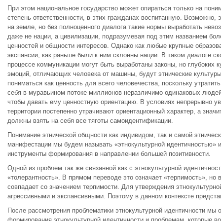
При этом национальное государство может опираться только на пон
степень ответственности, в этих гражданах воспитанную. Возможно, 
на земле, но без полноценного диалога такие нормы выработать нево
даже не нации, а цивилизации, подразумевая под этим названием бо
ценностей и общности интересов. Однако как любые крупные образова
экспансии, как раньше были к ним склонны нации. В таком диалоге с
процессе коммуникации могут быть выработаны законы, но глубоких к
эмоций, отличающих человека от машины, будут этнические культуры.
пониматься как ценность для всего человечества, поскольку утратит
себя в муравьином потоке миллионов неразличимо одинаковых людей.
чтобы давать ему ценностную ориентацию. В условиях непрерывно у
территории постепенно утрачивают ориентационный характер, а значит
должны взять на себя все тяготы самоидентификации.
Понимание этнической общности как индивидом, так и самой этничес
манифестации мы будем называть «этнокультурной идентичностью» и 
инструменты формирования в направлении большей позитивности.
Одной из проблем так же связанной как с этнокультурной идентичност
«толерантность». В прямом переводе это означает «терпимость», но 
совпадает со значением терпимости. Для утверждения этнокультурно
агрессивными и экспансивными. Поэтому в данном контексте предста
После рассмотрения проблематики этнокультурной идентичности мы о
формирования этнокультурной идентичности и проблемам, которые во