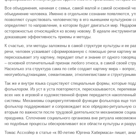
Все объединения, начиная с семьи, самой малой и самой основной че
объединение человека. Именно в отдельном сознании появляются, ут
позволяют существовать человечеству в его нынешнем культурном со
определяют то направление, в котором будет двигаться мир. Недаром 
осторожностью относящийся ко всему новому. В идеале инструментам
доказавшие эффективность приемы и методы.
К счастью, эти методы заложены в самой структуре культуры и ее ра
речи, человек усваивает сформированную с помощью речи картину мир
пересказывает эту картину, передает опыт и знание от одного говорящ
– основной отличительный признак любого этноса, в самой своей стр
Насколько эта структура сама по себе создает картину мира – вопро
неогумбольдтианцами, семантиками, этнолингвистами и структурными 
Так же и внутри языка существуют специальные формы, которые по
фольклором. Из уст в уста повторяются, пересказываются, перепеваютс
всех них в игровой и художественной форме передается накопленны
системы. Механизмы социорегулятивной функции фольклора еще тольк
фольклор поддерживает и сопровождает всю обрядово-ритуальную сф
вторым по важности после трудовой деятельности механизмом социа
праздника. Сплочение социального организма вне ритуала невозможно
но подобные процессы обескровливают все области культуры и разру
Томас Ассхойер в статье «к 80-летию Юргена Хабермаса» пишет, ан