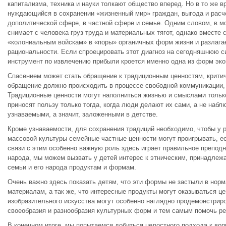
капитализма, техника и науки толкают общество вперед. Но в то же 
нуждающийся в сохранении «жизненный мир» граждан, выгода и расч
дополитической сфере, в частной сфере и семье. Одним словом, в м
снимает с человека груз труда и материальных тягот, однако вместе
«колониальным войскам» в «поры» органичных форм жизни и разлага
рациональности. Если спроецировать этот диагноз на сегодняшнюю с
инструмент по извлечению прибыли кроется именно одна из форм эко
Спасением может стать обращение к традиционным ценностям, крити
обращение должно происходить в процессе свободной коммуникации,
Традиционные ценности могут наполниться жизнью и смыслами только
приносят пользу только тогда, когда люди делают их сами, а не на
узнаваемыми, а значит, заложенными в детстве.
Кроме узнаваемости, для сохранения традиций необходимо, чтобы у 
массовой культуры семейные частные ценности могут проигрывать, е
связи с этим особенно важную роль здесь играет правильное преподн
народа, мы можем вызвать у детей интерес к этническим, принадлеж
семьи и его народа продуктам и формам.
Очень важно здесь показать детям, что эти формы не застыли в норм
материалам, а так же, что интересные продукты могут оказываться ц
изобразительного искусства могут особенно наглядно продемонстриро
своеобразия и разнообразия культурных форм и тем самым помочь ре
В конечном итоге, мы попытаемся добиться целостного подхода к воп