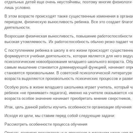
отдельных детей еще очень неустойчивы, поэтому многие физиологи 
лишь условно.
В этом возрасте происходят также существенные изменения в орган
периодом, физическую выносливость ребенка. Все это создает благ
деятельности.
Возросшая физическая выносливость, повышение работоспособности н
высокая утомляемость. Их работоспособность обычно резко падает че
С поступлением ребенка в школу в его жизни происходят существенн
формируется учебная деятельность, которая является для него веду
психологические новообразования младшего школьного возраста. Обуч
самым мышление становится доминирующей функцией, начинает опред
становятся произвольными. В советской психологической литературе
возраста выделяются произвольность психических процессов и разви
Особую роль в жизни младшего школьника играет учитель, который час
ребенок «не принимает» педагога), именно на учителе оказывается 
возраста особое значение начинает приобретать мнение сверстников,
Итак, цель данной работы изучить особенности организации обучени
Исходя из цели, мы ставим перед собой следующие задачи:
Рассмотреть особенности процесса обучения
Описать развитие познавательных процессов в младшем школьном во