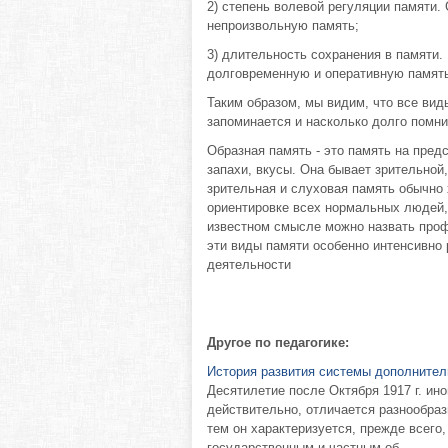
2) степень волевой регуляции памяти.
непроизвольную память;
3) длительность сохранения в памяти.
долговременную и оперативную памят
Таким образом, мы видим, что все вид
запоминается и насколько долго помни
Образная память - это память на предс
запахи, вкусы. Она бывает зрительной
зрительная и слуховая память обычно
ориентировке всех нормальных людей,
известном смысле можно назвать про
эти виды памяти особенно интенсивно
деятельности
Другое по педагогике:
История развития системы дополнител
Десятилетие после Октября 1917 г. ин
действительно, отличается разнообраз
тем он характеризуется, прежде всег
государственным и частным об ...