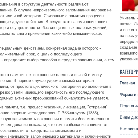
оминания в структуре деятельности различают
инание. В случае непроизвольного запоминания человек не
тот или иной материал. Связанные с памятью процессы
Учитель 
ющие другие действия. В результате запоминание носит
школе. Л
тер и осуществляется без специальных волевых усилий,
и вне ег
 сознательного применения каких-либо мнемонических
на весь 
определя
создание
ециальным действием, конкретная задача которого -
взаимопо
должительный срок, с целью последующего
уважения
 - определяет выбор способов и средств запоминания, а тем
КАТЕГОР
го в памяти, т.е. сохранение следов и связей в мозгу.
анение. В первом случае удерживаемый материал
Главная
иям, от простого циклического повторения до включения в
 резко увеличивающего вероятность его последующего
Формы и 
добных активных преобразований обнаружить не удается.
Педагоги
з памяти, т.е. процесс угасания, ликвидации, "стирания"
ание впервые исследовалось Г. Эббингаузом (1885),
Виды дик
енную зависимость сохранения в памяти бессмысленного
исследования показали, что темп забывания зависит: от
Вежливые
сознанности, от сходства запоминаемого и
ени значимости запоминаемого материала и включенности