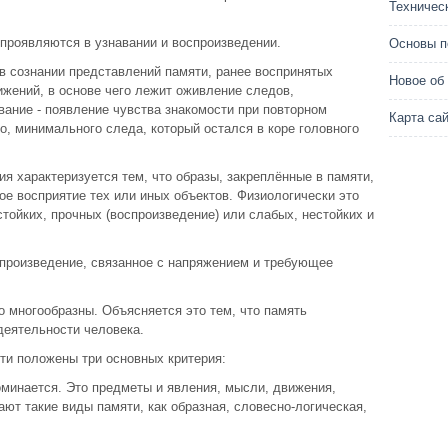
Техничес
проявляются в узнавании и воспроизведении.
Основы п
в сознании представлений памяти, ранее воспринятых
Новое об
жений, в основе чего лежит оживление следов,
вание - появление чувства знакомости при повторном
Карта са
о, минимального следа, который остался в коре головного
.
ия характеризуется тем, что образы, закреплённые в памяти,
ое восприятие тех или иных объектов. Физиологически это
стойких, прочных (воспроизведение) или слабых, нестойких и
спроизведение, связанное с напряжением и требующее
 многообразны. Объясняется это тем, что память
деятельности человека.
ти положены три основных критерия:
апоминается. Это предметы и явления, мысли, движения,
ают такие виды памяти, как образная, словесно-логическая,