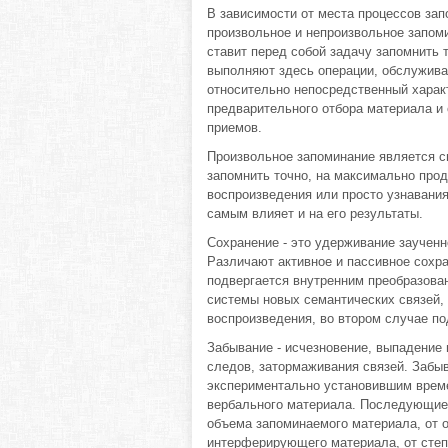
В зависимости от места процессов зап
произвольное и непроизвольное запом
ставит перед собой задачу запомнить 
выполняют здесь операции, обслужива
относительно непосредственный харак
предварительного отбора материала и
приемов.
Произвольное запоминание является сп
запомнить точно, на максимально про
воспроизведения или просто узнавания
самым влияет и на его результаты.
Сохранение - это удерживание заученно
Различают активное и пассивное сохр
подвергается внутренним преобразован
системы новых семантических связей,
воспроизведения, во втором случае по
Забывание - исчезновение, выпадение и
следов, затормаживания связей. Забыв
экспериментально установившим врем
вербального материала. Последующие 
объема запоминаемого материала, от о
интерферирующего материала, от степ