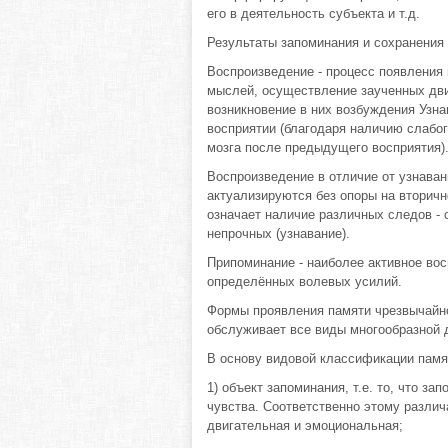
его в деятельность субъекта и т.д.
Результаты запоминания и сохранения 
Воспроизведение - процесс появления 
мыслей, осуществление заученных дви
возникновение в них возбуждения Узна
восприятии (благодаря наличию слабог
мозга после предыдущего восприятия)
Воспроизведение в отличие от узнаван
актуализируются без опоры на вторичн
означает наличие различных следов - 
непрочных (узнавание).
Припоминание - наиболее активное во
определённых волевых усилий.
Формы проявления памяти чрезвычайно
обслуживает все виды многообразной 
В основу видовой классификации памя
1) объект запоминания, т.е. то, что з
чувства. Соответственно этому различ
двигательная и эмоциональная;