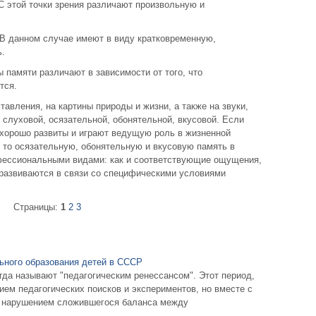
 С этой точки зрения различают произвольную и
 В данном случае имеют в виду кратковременную,
ь.
ы памяти различают в зависимости от того, что
тся.
тавления, на картины природы и жизни, а также на звуки,
, слуховой, осязательной, обонятельной, вкусовой. Если
 хорошо развиты и играют ведущую роль в жизненной
 то осязательную, обонятельную и вкусовую память в
фессиональными видами: как и соответствующие ощущения,
 развиваются в связи со специфическими условиями
Страницы:
1
2
3
ьного образования детей в СССР
огда называют "педагогическим ренессансом". Этот период,
ием педагогических поисков и экспериментов, но вместе с
о, нарушением сложившегося баланса между