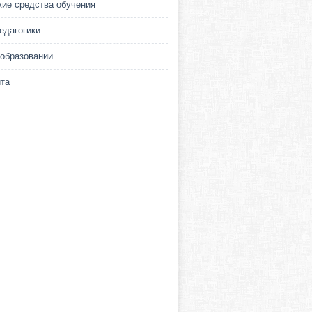
кие средства обучения
едагогики
 образовании
йта