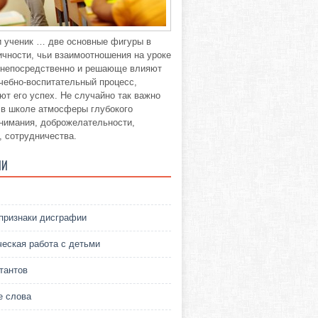
и ученик … две основные фигуры в
ичности, чьи взаимоотношения на уроке
о непосредственно и решающе влияют
учебно-воспитательный процесс,
ют его успех. Не случайно так важно
 в школе атмосферы глубокого
нимания, доброжелательности,
, сотрудничества.
ИИ
признаки дисграфии
ческая работа с детьми
тантов
 слова