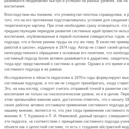
развивался неодинаково быстро и успешно на разных уровнях, как на 
воспитания.
Впоследствии мы покажем, что упомянутая гипотеза справедлива, и р
того, что на его протяжении подготавливались условия для сведени
теоретическую картину. При этом необходимо сразу оговориться, чт
предшествующим периодом развития системных идей провести нельзя,
воспитания, опубликованные в первой половине семидесятых годов, н
подхода, что и более ранние труды на эту же тему. В качестве приме
работой в школе», изданную в 1974 году. Автор не ставит своей цель
непосредственного обращения к основным его понятиям, что необходи
системный подход более активно развивается в дидактике, свидетел
тогда круг представлений о системах в целом. Однако в это время и
системного подхода в ее рамках.
Исследователи в области педагогики в 1970-е годы формулируют мыс
системным подходом, и что им не следует пренебрегать, когда стави
Это, на наш взгляд, следует считать отправной точкой в развитии си
воспитания не только на гносеологическом уровне, но и в целом. Пер
этом чрезвычайно важном шаге, достаточно отметить, что к началу 197
своих работах активно отстаивали применение системного подхода д
нашему мнению, является то, что уже тогда применение системного п
мнению А. Т. Куракина и Л. И. Новиковой, данный процесс совершает
эти педагоги, «в соответствии с принципами системного подхода уч
объекте как о целостной системе, то есть с создания абстрактной мо