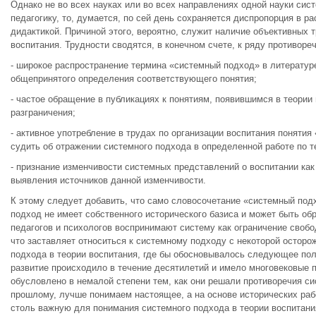
Однако не во всех науках или во всех направлениях одной науки сис
педагогику, то, думается, по сей день сохраняется диспропорция в 
дидактикой. Причиной этого, вероятно, служит наличие объективных 
воспитания. Трудности сводятся, в конечном счете, к ряду противор
- широкое распространение термина «системный подход» в литератур
общепринятого определения соответствующего понятия;
- частое обращение в публикациях к понятиям, появившимся в теории 
разграничения;
- активное употребление в трудах по организации воспитания понятия
судить об отражении системного подхода в определенной работе по т
- признание изменчивости системных представлений о воспитании ка
выявления источников данной изменчивости.
К этому следует добавить, что само словосочетание «системный под
подход не имеет собственного исторического базиса и может быть обр
педагогов и психологов воспринимают систему как ограничение своб
что заставляет относиться к системному подходу с некоторой остор
подхода в теории воспитания, где бы обосновывалось следующее пол
развитие происходило в течение десятилетий и имело многовековые п
обусловлено в немалой степени тем, как они решали противоречия си
прошлому, лучше понимаем настоящее, а на основе исторических ра
столь важную для понимания системного подхода в теории воспитания