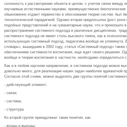
склонность к рассмотрению объекта в целом, с учетом связи между 
изучаемые естественными науками, преимущественно биологические 
обыкновенно отдают первенство в обосновании теории систем, был би
технологической парадигмой. Однако вторая предпосылка (рост роли
подобных представлений и на гуманитарные науки, что и произошло в
распространения системного подхода в различных дисциплинах, тради
системного подхода не имеет столь высокого темпа, как в психологи
использующих системный подход, педагогика вообще не упомянута. 
словарь», вышедшем в 2002 году, статья «Системный подход» также о
обеспечением системности воспитания, еще ждет своего решения. Од
вообще и теории воспитания в частности, необходимо определиться с
Как и в любом научном направлении, в системном подходе можно вы
довольно много; для реализации наших задач наиболее адекватной п
Согласно этой схеме, можно выделить две группы понятий системног
- действующий элемент;
- связи;
- система;
- структура.
Ко второй группе принадлежат такие понятия, как:
- входы и выходы;