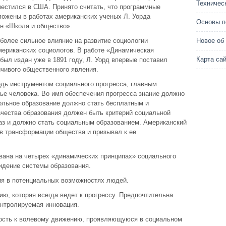
Техничес
местился в США. Принято считать, что программные
ложены в работах американских ученых Л. Уорда
Основы п
н «Школа и общество».
 более сильное влияние на развитие социологии
Новое об
американских социологов. В работе «Динамическая
Карта са
был издан уже в 1891 году, Л. Уорд впервые поставил
йчивого общественного явления.
едь инструментом социального прогресса, главным
ье человека. Во имя обеспечения прогресса знание должно
ольное образование должно стать бесплатным и
чества образования должен быть критерий социальной
раз и должно стать социальным образованием. Американский
в трансформации общества и призывал к ее
ована на четырех «динамических принципах» социального
видение системы образования.
ия в потенциальных возможностях людей.
ию, которая всегда ведет к прогрессу. Предпочтительна
контролируемая инновация.
ность к волевому движению, проявляющуюся в социальном