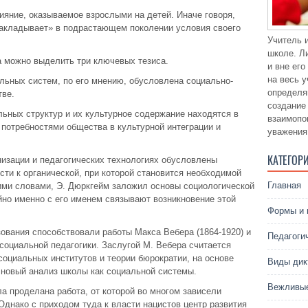
ияние, оказываемое взрослыми на детей. Иначе говоря,
акладывает» в подрастающем поколении условия своего
Учитель 
школе. Л
а можно выделить три ключевых тезиса.
и вне ег
на весь 
льных систем, по его мнению, обусловлена социально-
определя
тве.
создание
льных структур и их культурное содержание находятся в
взаимопо
потребностями общества в культурной интеграции и
уважения
КАТЕГОР
низации и педагогических технологиях обусловлены
ти к органической, при которой становится необходимой
Главная
ми словами, Э. Дюркгейм заложил основы социологической
йно именно с его именем связывают возникновение этой
Формы и 
ования способствовали работы Макса Вебера (1864-1920) и
Педагоги
социальной педагогики. Заслугой М. Вебера считается
оциальных институтов и теории бюрократии, на основе
Виды дик
 новый анализ школы как социальной системы.
Вежливые
а проделана работа, от которой во многом зависели
Однако с приходом туда к власти нацистов центр развития