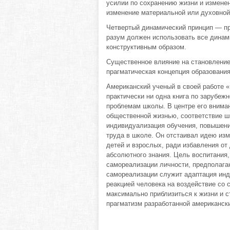
усилии по сохранению жизни и измене
изменение материальной или духовной
Четвертый динамический принцип — пр
разум должен использовать все динам
конструктивным образом.
Существенное влияние на становление 
прагматическая концепция образования
Американский ученый в своей работе «
практически ни одна книга по зарубеж
проблемам школы. В центре его внима
общественной жизнью, соответствие ш
индивидуализация обучения, повышен
труда в школе. Он отстаивал идею из
детей и взрослых, ради избавления от
абсолютного знания. Цель воспитания
самореализации личности, предполага
самореализации служит адаптация инди
реакцией человека на воздействие со
максимально приблизиться к жизни и 
прагматизм разработанной американск