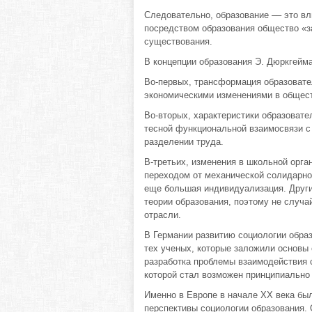
Следовательно, образование –– это вл
посредством образования общество «з
существования.
В концепции образования Э. Дюркгейм
Во-первых, трансформация образовате
экономическими изменениями в общес
Во-вторых, характеристики образовате
тесной функциональной взаимосвязи с 
разделении труда.
В-третьих, изменения в школьной орга
переходом от механической солидарнос
еще большая индивидуализация. Други
теории образования, поэтому не случа
отрасли.
В Германии развитию социологии образ
тех ученых, которые заложили основы 
разработка проблемы взаимодействия с
которой стал возможен принципиально
Именно в Европе в начале XX века был
перспективы социологии образования. 