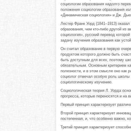
социологии образования надолго пере
положения социологии образования из
«Динамическая социология» и Дж. Дью
Лестер Франк Уорд (1841–1913) оказал
образования, чем кто-либо другой из 
социология», русский перевод которой 
задачу изучения образования как усто
Он считал образование в первую очер
продуктом которого должно быть счаст
быть доступным для всех, поэтому шк
обязательным. Основным критерием ка
полезности, и в этом смысле оно как 
социолог отмечал особую роль школы 
социологическому изучению.
Социологическая теория Л. Уорда осн
прогресса, которые переносятся и на 
Первый принцип характеризует различ
Второй принцип характеризует инновац
постепенная, и, что особенно важно, 
Третий принцип характеризует способ