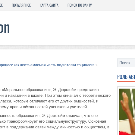
ОЕ
ПОПУЛЯРНОЕ
КАРТА САЙТА
ПОИСК ПО САЙТУ
процесс как неотъемлемая часть подготовки социолога
»
РОЛЬ АВ
м «Моральное образование», Э. Дюркгейм представил
й и наказаний в школе. При этом онначал с теоретического
класса, которые отличают его от других общностей, и
лему прав и обязанностей учеников и учителей.
анность образования, Э. Дюркгейм отмечал, что оно
лько трансформирует его социальнуюструктуру. Основная
оит в поддержании связи между личностью и обществом, в