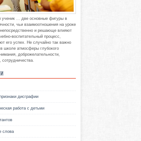
и ученик … две основные фигуры в
ичности, чьи взаимоотношения на уроке
о непосредственно и решающе влияют
учебно-воспитательный процесс,
ют его успех. Не случайно так важно
 в школе атмосферы глубокого
нимания, доброжелательности,
, сотрудничества.
ИИ
признаки дисграфии
ческая работа с детьми
тантов
 слова