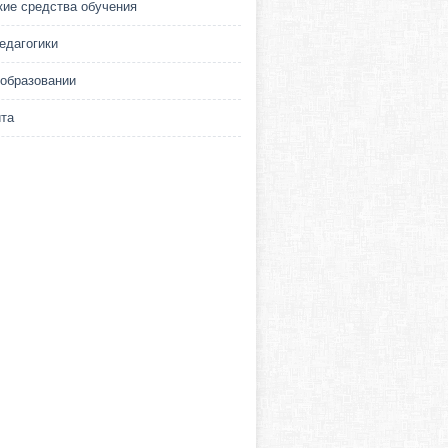
кие средства обучения
едагогики
 образовании
йта