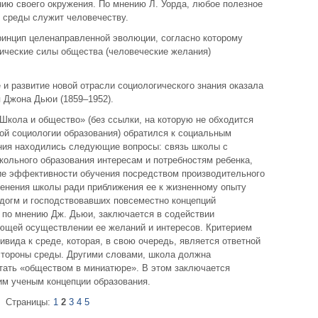
нию своего окружения. По мнению Л. Уорда, любое полезное
 среды служит человечеству.
инцип целенаправленной эволюции, согласно которому
ические силы общества (человеческие желания)
и развитие новой отрасли социологического знания оказала
 Джона Дьюи (1859–1952).
Школа и общество» (без ссылки, на которую не обходится
ной социологии образования) обратился к социальным
ния находились следующие вопросы: связь школы с
кольного образования интересам и потребностям ребенка,
ие эффективности обучения посредством производительного
менения школы ради приближения ее к жизненному опыту
 догм и господствовавших повсеместно концепций
, по мнению Дж. Дьюи, заключается в содействии
ющей осуществлении ее желаний и интересов. Критерием
вида к среде, которая, в свою очередь, является ответной
 стороны среды. Другими словами, школа должна
стать «обществом в миниатюре». В этом заключается
им ученым концепции образования.
Страницы:
1
2
3
4
5