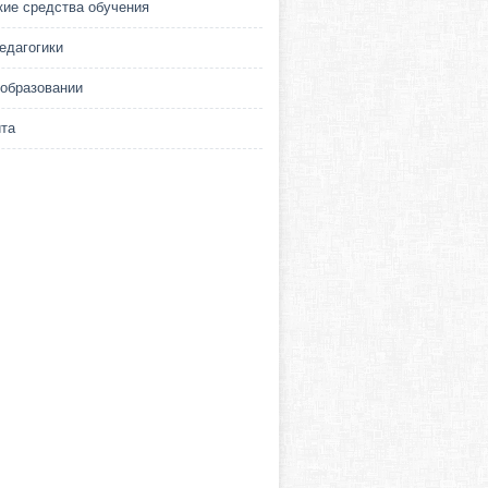
кие средства обучения
едагогики
 образовании
йта