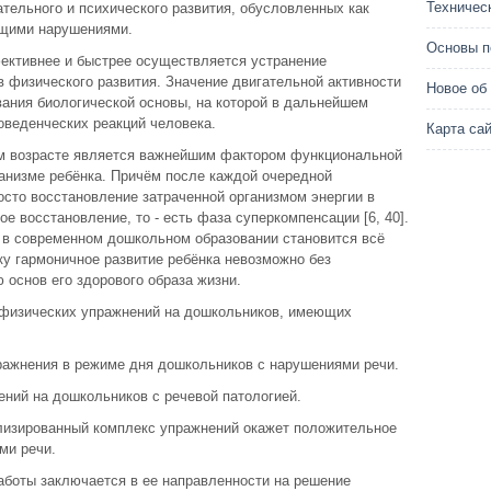
Техничес
ательного и психического развития, обусловленных как
ющими нарушениями.
Основы п
ективнее и быстрее осуществляется устранение
 физического развития. Значение двигательной активности
Новое об
вания биологической основы, на которой в дальнейшем
оведенческих реакций человека.
Карта са
ом возрасте является важнейшим фактором функциональной
ганизме ребёнка. Причём после каждой очередной
осто восстановление затраченной организмом энергии в
ое восстановление, то - есть фаза суперкомпенсации [6, 40].
 в современном дошкольном образовании становится всё
ку гармоничное развитие ребёнка невозможно без
основ его здорового образа жизни.
 физических упражнений на дошкольников, имеющих
ражнения в режиме дня дошкольников с нарушениями речи.
ений на дошкольников с речевой патологией.
иализированный комплекс упражнений окажет положительное
ми речи.
аботы заключается в ее направленности на решение