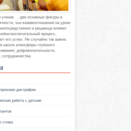
и ученик … две основные фигуры в
ичности, чьи взаимоотношения на уроке
о непосредственно и решающе влияют
учебно-воспитательный процесс,
ют его успех. Не случайно так важно
 в школе атмосферы глубокого
нимания, доброжелательности,
, сотрудничества.
ИИ
признаки дисграфии
ческая работа с детьми
тантов
 слова