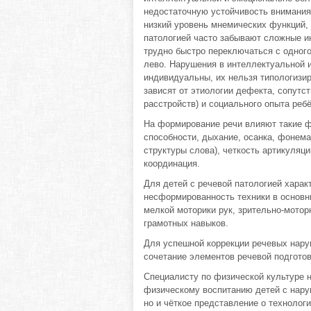
недостаточную устойчивость внимания
низкий уровень мнемических функций, 
патологией часто забывают сложные и
трудно быстро переключаться с одного 
лево. Нарушения в интеллектуальной 
индивидуальны, их нельзя типологизир
зависят от этиологии дефекта, сопут
расстройств) и социального опыта ребё
На формирование речи влияют такие ф
способности, дыхание, осанка, фонема
структуры слова), четкость артикуляц
координация.
Для детей с речевой патологией харак
несформированность техники в основн
мелкой моторики рук, зрительно-мотор
грамотных навыков.
Для успешной коррекции речевых нару
сочетание элементов речевой подготов
Специалисту по физической культуре 
физическому воспитанию детей с нару
но и чёткое представление о технолог