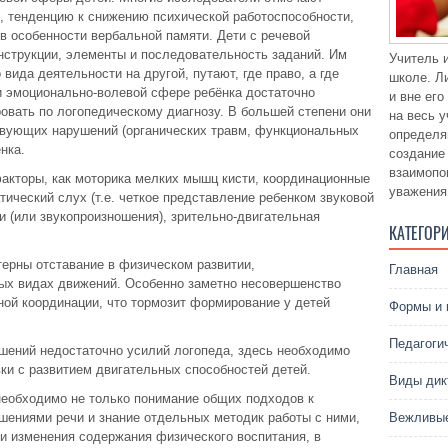
, тенденцию к снижению психической работоспособности,
в особенности вербальной памяти. Дети с речевой
нструкции, элементы и последовательность заданий. Им
Учитель 
вида деятельности на другой, путают, где право, а где
школе. Л
и эмоционально-волевой сфере ребёнка достаточно
и вне ег
овать по логопедическому диагнозу. В большей степени они
на весь 
ствующих нарушений (органических травм, функциональных
определя
нка.
создание
взаимопо
акторы, как моторика мелких мышц кисти, координационные
уважения
тический слух (т.е. четкое представление ребенком звуковой
ии (или звукопроизношения), зрительно-двигательная
КАТЕГОР
терны отставание в физическом развитии,
Главная
ых видах движений. Особенно заметно несовершенство
ной координации, что тормозит формирование у детей
Формы и 
Педагоги
шений недостаточно усилий логопеда, здесь необходимо
ки с развитием двигательных способностей детей.
Виды дик
необходимо не только понимание общих подходов к
шениями речи и знание отдельных методик работы с ними,
Вежливые
ии изменения содержания физического воспитания, в