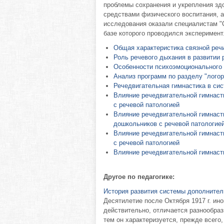
проблемы сохранения и укрепления зд
средствами физического воспитания, а
исследования оказали специалистам "С
базе которого проводился эксперимент
Общая характеристика связной реч
Роль речевого дыхания в развитии
Особенности психоэмоционального 
Анализ программ по разделу "логор
Речедвигательная гимнастика в си
Влияние речедвигательной гимнаст
с речевой патологией
Влияние речедвигательной гимнасти
дошкольников с речевой патологие
Влияние речедвигательной гимнаст
с речевой патологией
Влияние речедвигательной гимнасти
Другое по педагогике:
История развития системы дополнител
Десятилетие после Октября 1917 г. ин
действительно, отличается разнообраз
тем он характеризуется, прежде всег