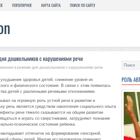
ОЕ
ПОПУЛЯРНОЕ
КАРТА САЙТА
ПОИСК ПО САЙТУ
дня дошкольников с нарушениями речи
жнения в режиме дня дошкольников с нарушениями речи
РОЛЬ АВ
 ухудшение здоровья детей, снижение уровня их
ского и физического состояния. В связи с этим появилась
ства детей с различными речевыми отклонениями.
зывал на огромную роль устной речи в развитии и
ьку речь является средством накопления социального опыта
 дефекты речи тяжело сказываются на общем развитии
общаться и играть со сверстниками, затрудняют познание
ально-психическое состояние ребенка.
накладывает отпечаток на формирование сенсорной,
евой сферы детей. Многие исследователи отмечают