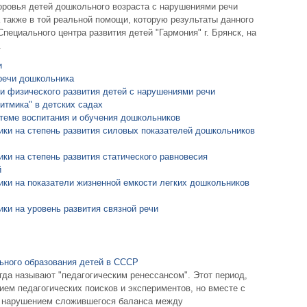
оровья детей дошкольного возраста с нарушениями речи
 также в той реальной помощи, которую результаты данного
пециального центра развития детей "Гармония" г. Брянск, на
.
и
 речи дошкольника
и физического развития детей с нарушениями речи
итмика" в детских садах
стеме воспитания и обучения дошкольников
ики на степень развития силовых показателей дошкольников
ки на степень развития статического равновесия
й
ики на показатели жизненной емкости легких дошкольников
ки на уровень развития связной речи
ьного образования детей в СССР
огда называют "педагогическим ренессансом". Этот период,
ием педагогических поисков и экспериментов, но вместе с
о, нарушением сложившегося баланса между